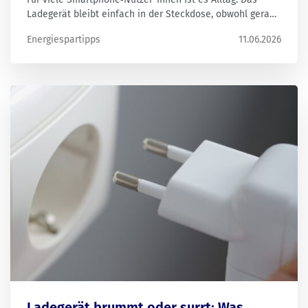
Ladegerät bleibt einfach in der Steckdose, obwohl gerade
kein Handy angeschlossen ist. Doch zieht ein Ladekabel
Energiespartipps
11.06.2026
in der Steckdose tatsächlich Strom – oder ist das nur ein
Mythos?
Ladegerät brummt oder surrt: Was