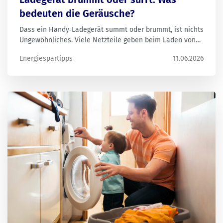
bedeuten die Geräusche?
Dass ein Handy‑Ladegerät summt oder brummt, ist nichts
Ungewöhnliches. Viele Netzteile geben beim Laden von
Smartphones oder Laptops hörbare Geräusche von sich.
Energiespartipps
11.06.2026
Besonders in ruhiger Umgebung fallen solche Geräusche
schnell auf. Doch was steckt dahinter – und wann sollte
man genauer hinsehen?